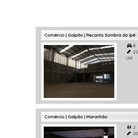
Comércio | Galpão | Recanto Sombra do Ipê
8

22

Útil
Comércio | Galpão | Maranhão
2

20
