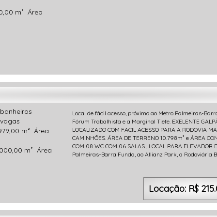
0,00 m²
Área
banheiros
Local de fácil acesso, próximo ao Metro Palmeiras-Barr
vagas
Fórum Trabalhista e a Marginal Tiete. EXELENTE GA
LOCALIZADO COM FACIL ACESSO PARA A RODOVIA M
979,00 m²
Área
CAMINHÕES. ÁREA DE TERRENO 10.798m² e ÁREA C
COM 08 WC COM 06 SALAS , LOCAL PARA ELEVADOR DE C
000,00 m²
Área
Palmeiras-Barra Funda, ao Allianz Park, a Rodoviária B
Locação: R$ 215