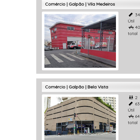
Comércio | Galpão | Vila Medeiros
34

Útil
40

total
Comércio | Galpão | Bela Vista
2

63

Útil
64

total