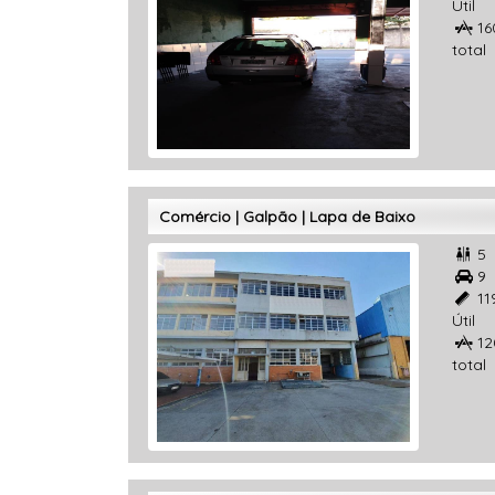
Útil
16

total
Comércio | Galpão | Lapa de Baixo
5

9

11

Útil
12

total