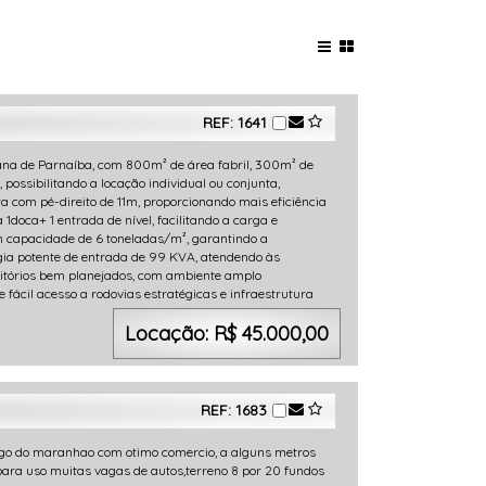
REF: 1641
ana de Parnaíba, com 800m² de área fabril, 300m² de
, possibilitando a locação individual ou conjunta,
a com pé-direito de 11m, proporcionando mais eficiência
1doca+ 1 entrada de nível, facilitando a carga e
m capacidade de 6 toneladas/m², garantindo a
gia potente de entrada de 99 KVA, atendendo às
ritórios bem planejados, com ambiente amplo
e fácil acesso a rodovias estratégicas e infraestrutura
Locação: R$ 45.000,00
REF: 1683
argo do maranhao com otimo comercio, a alguns metros
 para uso muitas vagas de autos,terreno 8 por 20 fundos