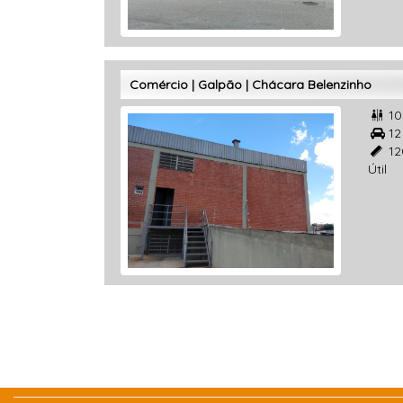
Comércio | Galpão | Chácara Belenzinho
1

1

12

Útil