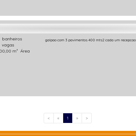
0
banheiros
galpao com 3 pavimentos 400 mts2 cada um recepcao 
2
vagas
00,00 m²
Área
<
«
1
»
>