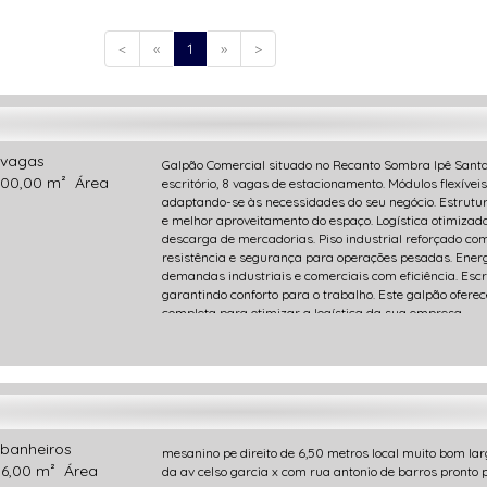
<
«
1
»
>
vagas
Galpão Comercial situado no Recanto Sombra Ipê Sant
00,00 m²
Área
escritório, 8 vagas de estacionamento. Módulos flexíveis
adaptando-se às necessidades do seu negócio. Estrutur
e melhor aproveitamento do espaço. Logística otimizada 
descarga de mercadorias. Piso industrial reforçado co
resistência e segurança para operações pesadas. Ener
demandas industriais e comerciais com eficiência. Esc
garantindo conforto para o trabalho. Este galpão oferec
completa para otimizar a logística da sua empresa.
banheiros
mesanino pe direito de 6,50 metros local muito bom l
6,00 m²
Área
da av celso garcia x com rua antonio de barros pronto