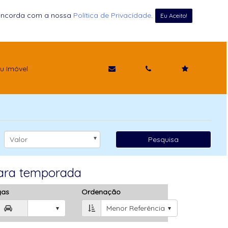
 concorda com a nossa
Política de Privacidade
.
Eu Aceito!
u Imóvel
Valor
Pesquisa
para temporada
gas
Ordenação
Menor Referência
