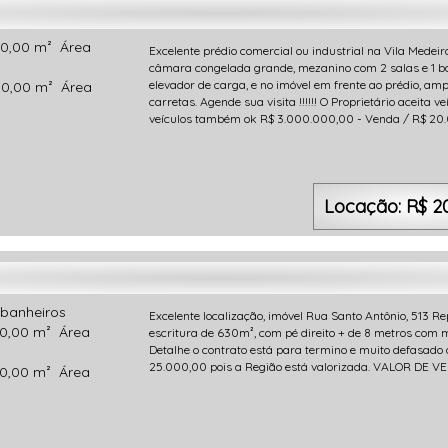
0,00 m²
Área
Excelente prédio comercial ou industrial na Vila Medei
câmara congelada grande, mezanino com 2 salas e 1 banh
elevador de carga, e no imóvel em frente ao prédio, am
0,00 m²
Área
carretas. Agende sua visita !!!!!! O Proprietário aceit
veículos também ok R$ 3.000.000,00 - Venda / R$ 20
Locação: R$ 2
banheiros
Excelente localização, imóvel Rua Santo Antônio, 513 R
0,00 m²
Área
escritura de 630m², com pé direito + de 8 metros com m
Detalhe o contrato está para termino e muito defasado
25.000,00 pois a Região está valorizada. VALOR DE 
0,00 m²
Área